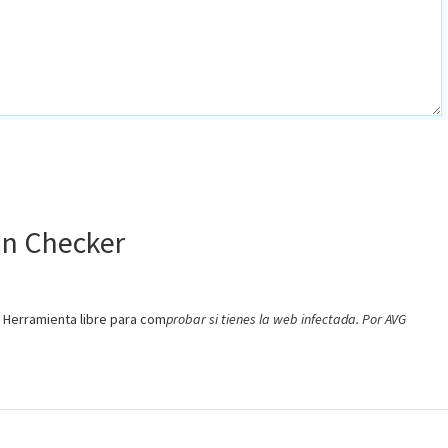
in Checker
 Herramienta libre para com
probar si tienes la web infectada. Por AVG