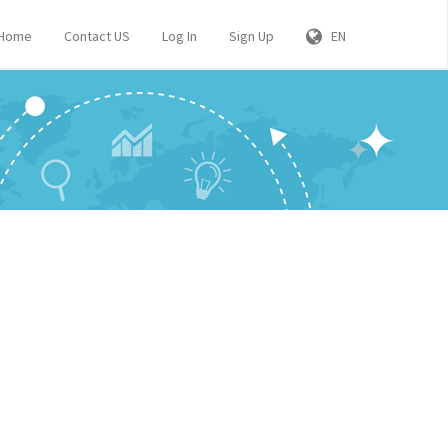
Home
Contact US
Log In
Sign Up
EN