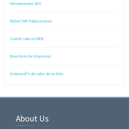
Herramientas SEO
REDACTAR Publicaciones
Cuanto vale mi WEB
Directorio De Empresas
EstimaciÃ³n de valor de tu Sitio
About Us